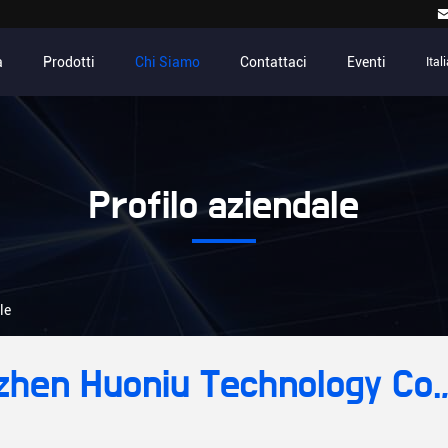
a
Prodotti
Chi Siamo
Contattaci
Eventi
Ital
Profilo aziendale
le
hen Huoniu Technology Co.