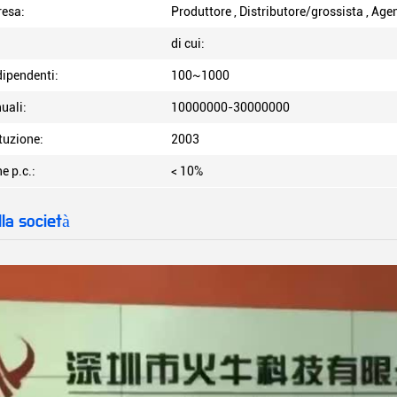
resa:
Produttore , Distributore/grossista , Agen
di cui:
ipendenti:
100~1000
uali:
10000000-30000000
ituzione:
2003
e p.c.:
< 10%
lla società