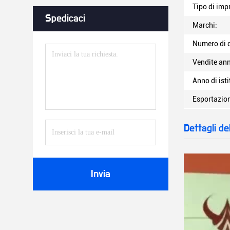
Tipo di imp
Spedicaci
Marchi:
Numero di d
Vendite ann
Anno di ist
Esportazion
Dettagli de
Invia