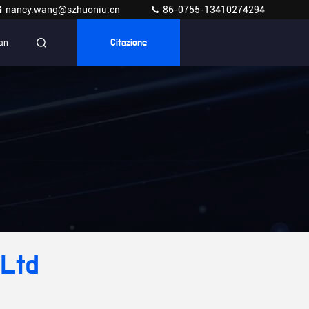
nancy.wang@szhuoniu.cn
86-0755-13410274294
ian
Citazione
,Ltd